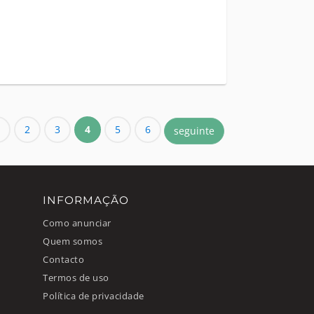
2
3
4
5
6
seguinte
INFORMAÇÃO
Como anunciar
Quem somos
Contacto
Termos de uso
Política de privacidade