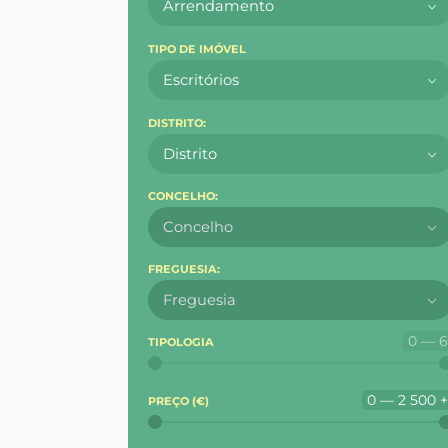
Arrendamento
TIPO DE IMÓVEL
Escritórios
DISTRITO:
Distrito
CONCELHO:
Concelho
FREGUESIA:
Freguesia
0 — 
TIPOLOGIA
0 — 2 500 
PREÇO (
€
)