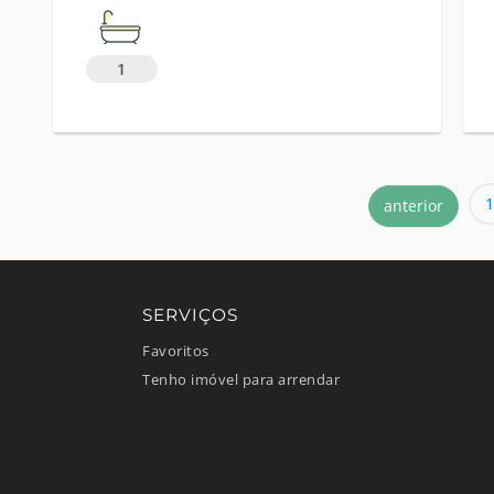
1
1
anterior
SERVIÇOS
Favoritos
Tenho imóvel para arrendar