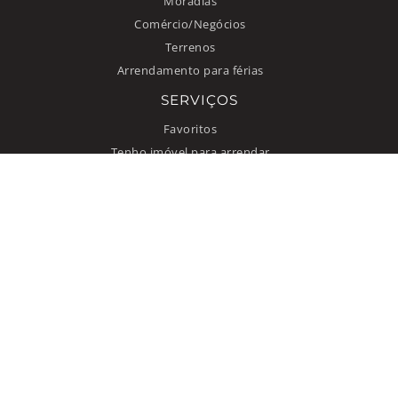
Moradias
Comércio/Negócios
Terrenos
Arrendamento para férias
SERVIÇOS
Favoritos
Tenho imóvel para arrendar
INFORMAÇÃO
Como anunciar
Quem somos
Contacto
Termos de uso
Política de privacidade
© 2026 Improxy Lda. Todos direitos reservados.