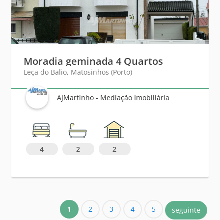
Moradia geminada 4 Quartos
Leça do Balio, Matosinhos (Porto)
AJMartinho - Mediação Imobiliária
4
2
2
1
2
3
4
5
seguinte