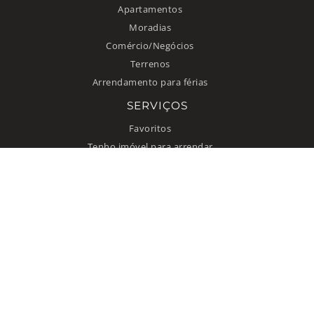
Apartamentos
Moradias
Comércio/Negócios
Terrenos
Arrendamento para férias
SERVIÇOS
Favoritos
Tenho imóvel para arrendar
INFORMAÇÃO
Como anunciar
Quem somos
Contacto
Termos de uso
Política de privacidade
© 2026 Improxy Lda. Todos direitos reservados.