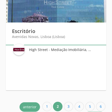
Escritório
Avenidas Novas, Lisboa (Lisboa)
High Street - Mediação Imobiliária, Unipessoal Lda
1
2
3
4
5
6
anterior