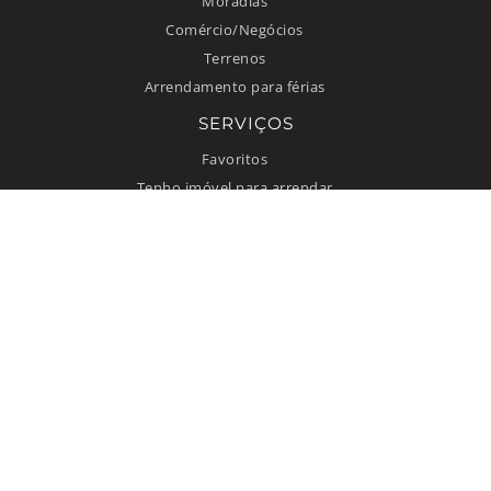
Moradias
Comércio/Negócios
Terrenos
Arrendamento para férias
SERVIÇOS
Favoritos
Tenho imóvel para arrendar
INFORMAÇÃO
Como anunciar
Quem somos
Contacto
Termos de uso
Política de privacidade
© 2026 Improxy Lda. Todos direitos reservados.