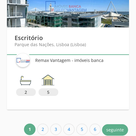
Escritório
Parque das Nações, Lisboa (Lisboa)
Remax Vantagem - imóveis banca
2
5
1
2
3
4
5
6
seguinte