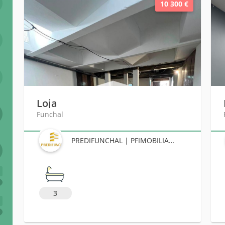
10 300 €
Loja
Funchal
PREDIFUNCHAL | PFIMOBILIARIA
6
3
+