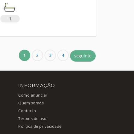
1
1
2
3
4
seguinte
INFORMAÇÃO
Como anunciar
Quem somos
Contacto
Termos de uso
Política de privacidade