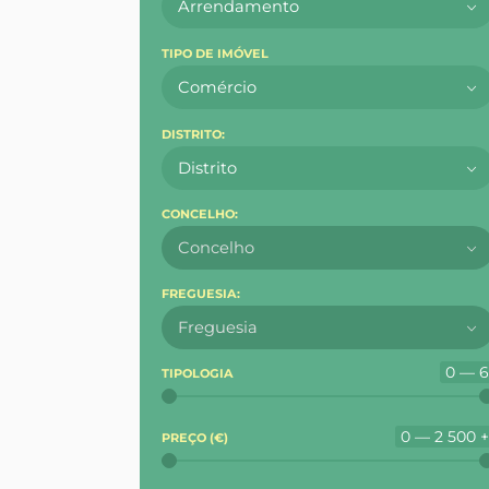
Arrendamento
TIPO DE IMÓVEL
Comércio
DISTRITO:
Distrito
CONCELHO:
Concelho
FREGUESIA:
Freguesia
0 — 
TIPOLOGIA
0 — 2 500 
PREÇO (
€
)