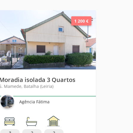
1 200 €
Moradia isolada 3 Quartos
S. Mamede, Batalha (Leiria)
Agência Fátima
3
2
2