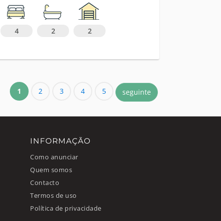
4
2
2
1
2
3
4
5
seguinte
INFORMAÇÃO
Como anunciar
Quem somos
Contacto
Termos de uso
Política de privacidade