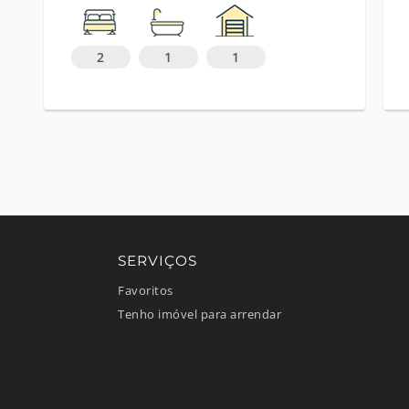
2
1
1
SERVIÇOS
Favoritos
Tenho imóvel para arrendar