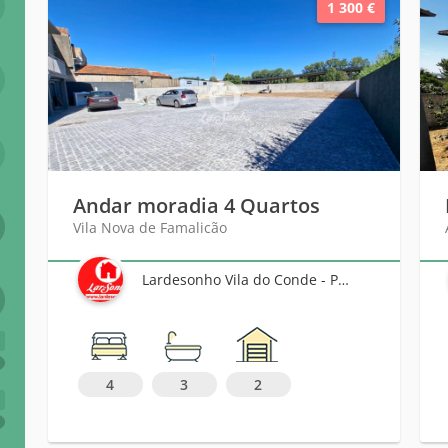
1 300 €
Andar moradia 4 Quartos
Vila Nova de Famalicão
Lardesonho Vila do Conde - Póvoa de Varzim - Famalicão
6
4
3
2
+