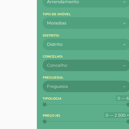
Arrendamento
TIPO DE IMÓVEL
Moradias
DISTRITO:
Distrito
CONCELHO:
Concelho
FREGUESIA:
Freguesia
0 — 
TIPOLOGIA
0 — 2 500 
PREÇO (
€
)