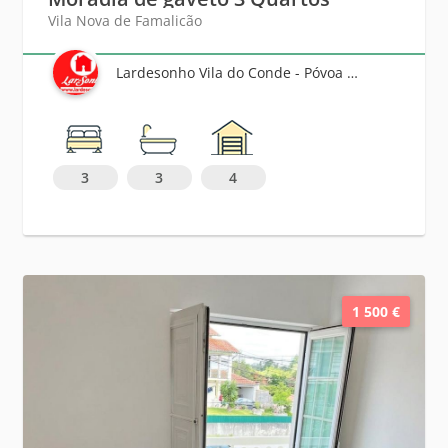
Vila Nova de Famalicão
Lardesonho Vila do Conde - Póvoa de Varzim - Famalicão
3
3
4
1 500 €