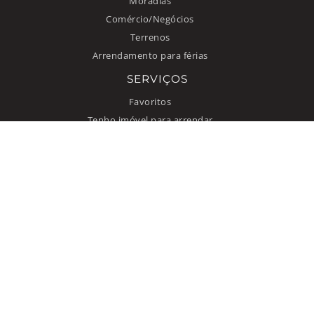
Moradias
Comércio/Negócios
Terrenos
Arrendamento para férias
SERVIÇOS
Favoritos
Tenho imóvel para arrendar
INFORMAÇÃO
Como anunciar
Quem somos
Contacto
Termos de uso
Política de privacidade
© 2026 Improxy Lda. Todos direitos reservados.