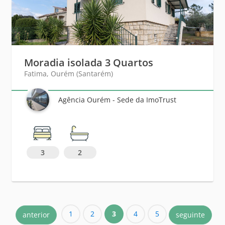
Moradia isolada 3 Quartos
Fatima, Ourém (Santarém)
Agência Ourém - Sede da ImoTrust
3
2
1
2
3
4
5
anterior
seguinte