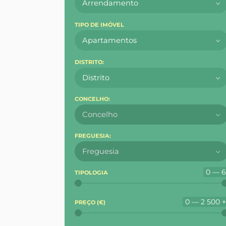
Arrendamento
TIPO DE IMÓVEL
Apartamentos
DISTRITO:
Distrito
CONCELHO:
Concelho
FREGUESIA:
Freguesia
0 — 
TIPOLOGIA
0 — 2 500 
PREÇO (
€
)