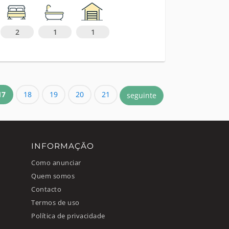
2
1
1
17
18
19
20
21
seguinte
INFORMAÇÃO
Como anunciar
Quem somos
Contacto
Termos de uso
Política de privacidade