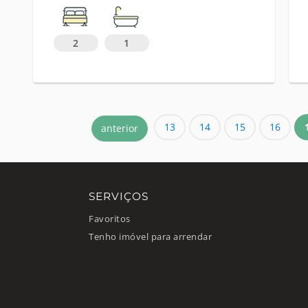
2
1
13
14
15
16
anterior
SERVIÇOS
Favoritos
Tenho imóvel para arrendar