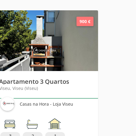
900 €
Apartamento 3 Quartos
Viseu, Viseu (Viseu)
Casas na Hora - Loja Viseu
3
2
1