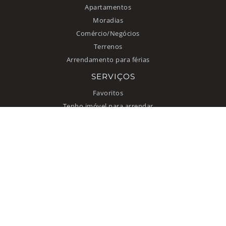
Apartamentos
Moradias
Comércio/Negócios
Terrenos
Arrendamento para férias
SERVIÇOS
Favoritos
Tenho imóvel para arrendar
INFORMAÇÃO
Como anunciar
Quem somos
Contacto
Termos de uso
Política de privacidade