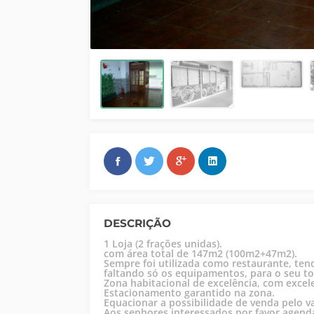
DESCRIÇÃO
1 Loja (2 frações unidas).
com área total de 147m2 (100m2+47m2).
Sempre foi utilizada como restaurante, ten
faltando só os equipamentos, para o seu t
Zona habitacional de excelência, com excel
Estacionamento garantido na zona.
Equacionar a possibilidade de venda pelo va
Aos senhores interessados por favor agendar