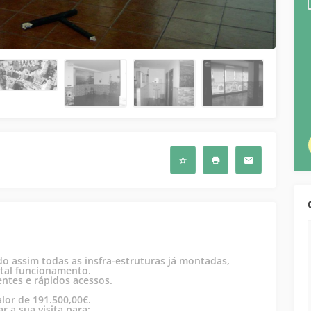
do assim todas as insfra-estruturas já montadas,
otal funcionamento.
entes e rápidos acessos.
lor de 191.500,00€.
 a sua visita para: