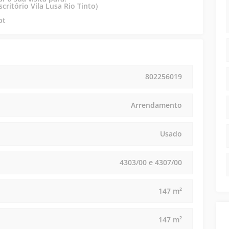
critório Vila Lusa Rio Tinto)
pt
802256019
Arrendamento
Usado
4303/00 e 4307/00
147 m²
147 m²