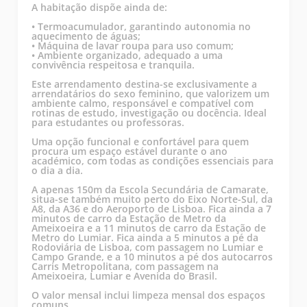
A habitação dispõe ainda de:
• Termoacumulador, garantindo autonomia no
aquecimento de águas;
• Máquina de lavar roupa para uso comum;
• Ambiente organizado, adequado a uma
convivência respeitosa e tranquila.
Este arrendamento destina-se exclusivamente a
arrendatários do sexo feminino, que valorizem um
ambiente calmo, responsável e compatível com
rotinas de estudo, investigação ou docência. Ideal
para estudantes ou professoras.
Uma opção funcional e confortável para quem
procura um espaço estável durante o ano
académico, com todas as condições essenciais para
o dia a dia.
A apenas 150m da Escola Secundária de Camarate,
situa-se também muito perto do Eixo Norte-Sul, da
A8, da A36 e do Aeroporto de Lisboa. Fica ainda a 7
minutos de carro da Estação de Metro da
Ameixoeira e a 11 minutos de carro da Estação de
Metro do Lumiar. Fica ainda a 5 minutos a pé da
Rodoviária de Lisboa, com passagem no Lumiar e
Campo Grande, e a 10 minutos a pé dos autocarros
Carris Metropolitana, com passagem na
Ameixoeira, Lumiar e Avenida do Brasil.
O valor mensal inclui limpeza mensal dos espaços
comuns.