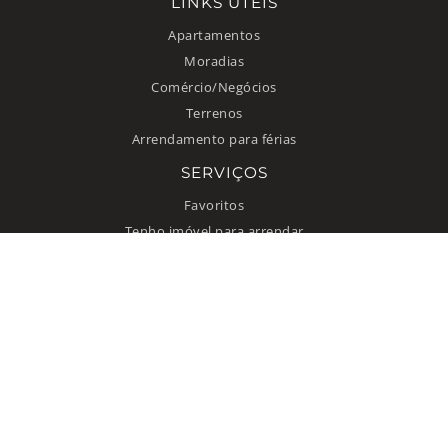
LINKS ÚTEIS
Apartamentos
Moradias
Comércio/Negócios
Terrenos
Arrendamento para férias
SERVIÇOS
Favoritos
Tenho imóvel para arrendar
INFORMAÇÃO
Como anunciar
Quem somos
Contacto
Termos de uso
Política de privacidade