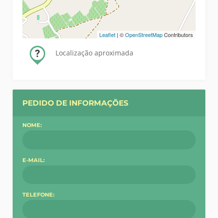
Leaflet
| ©
OpenStreetMap
Contributors
Localização aproximada
PEDIDO DE INFORMAÇÕES
NOME:
E-MAIL:
TELEFONE: