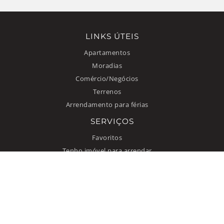
LINKS ÚTEIS
Apartamentos
Moradias
Comércio/Negócios
Terrenos
Arrendamento para férias
SERVIÇOS
Favoritos
Tenho imóvel para arrendar
INFORMAÇÃO
Como anunciar
Quem somos
Contacto
Termos de uso