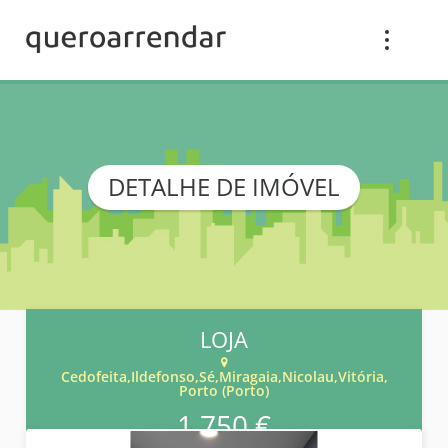
DETALHE DE IMÓVEL
LOJA
Cedofeita,Ildefonso,Sé,Miragaia,Nicolau,Vitória,
Porto (Porto)
1 750 €