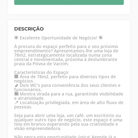
DESCRIÇÃO
🌟 Excelente Oportunidade de Negócio! 🌟
À procura do espaço perfeito para o seu próximo
empreendimento? Apresentamos-lhe uma loja de
78m2, estrategicamente localizada numa zona
central e movimentada, próxima à deslumbrante
praia da Póvoa de Varzim.
Características do Espaço:
🏢 Área de 78m2, perfeito para diversos tipos de
negócios.
🚽 Dois WC's para conveniência dos seus clientes e
funcionários.
🛍️ Montra virada para a rua, garantindo visibilidade
e atratividade.
📍 Localização privilegiada, em área de alto fluxo de
pessoas.
Seja para abrir uma loja, um café, um escritório ou
qualquer outro tipo de negócio, este espaço é uma
tela em branco esperando pela sua criatividade e
visão empreendedora.
Não perca esta oportunidade única! Agende já a