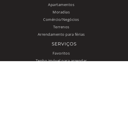
Apartamentos
Moradias
Comércio/Negócios
Terrenos
Arrendamento para férias
SERVIÇOS
Favoritos
Tenho imóvel para arrendar
INFORMAÇÃO
Como anunciar
Quem somos
Contacto
Termos de uso
Política de privacidade