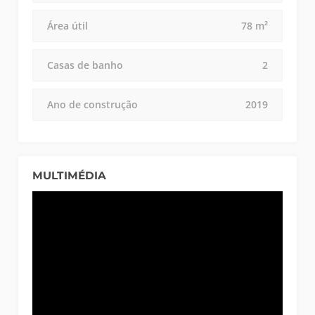
Área útil
78 m²
Casas de banho
2
Ano de construção
2019
MULTIMÉDIA