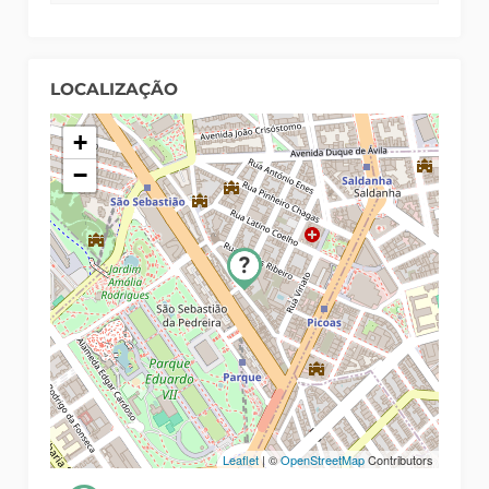
LOCALIZAÇÃO
+
−
Leaflet
| ©
OpenStreetMap
Contributors