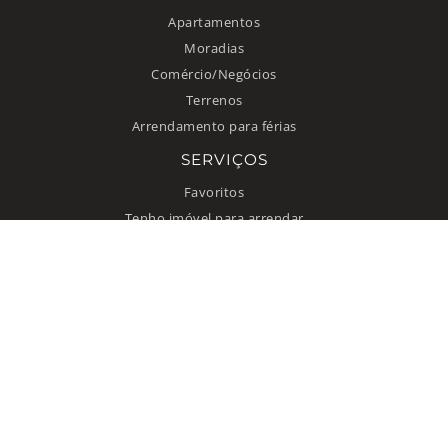
Apartamentos
Moradias
Comércio/Negócios
Terrenos
Arrendamento para férias
SERVIÇOS
Favoritos
Tenho imóvel para arrendar
INFORMAÇÃO
Como anunciar
Quem somos
Contacto
Termos de uso
Política de privacidade