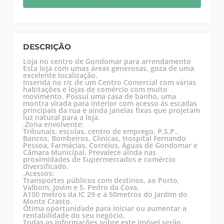
DESCRIÇÃO
Loja no centro de Gondomar para arrendamento
Esta loja com umas áreas generosas, goza de uma
excelente localização.
Inserida no r/c de um Centro Comercial com várias
habitações e lojas de comércio com muito
movimento. Possui uma casa de banho, uma
montra virada para interior com acesso ás escadas
principais da rua e ainda janelas fixas que projetam
luz natural para a loja.
.Zona envolvente:
Tribunais, escolas, centro de emprego, P.S.P.,
Bancos, Bombeiros, Clinicas, Hospital Fernando
Pessoa, Farmácias, Correios, Águas de Gondomar e
Câmara Municipal. Prevalece ainda nas
proximidades de Supermercados e comércio
diversificado.
.Acessos:
Transportes públicos com destinos, ao Porto,
Valbom, Jovim e S. Pedro da Cova.
A100 metros da IC 29 e a 50metros do Jardim do
Monte Crasto.
Ótima oportunidade para iniciar ou aumentar a
rentabilidade do seu negócio.
Todas as informações sobre este imóvel serão