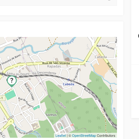
Leaflet
| ©
OpenStreetMap
Contributors