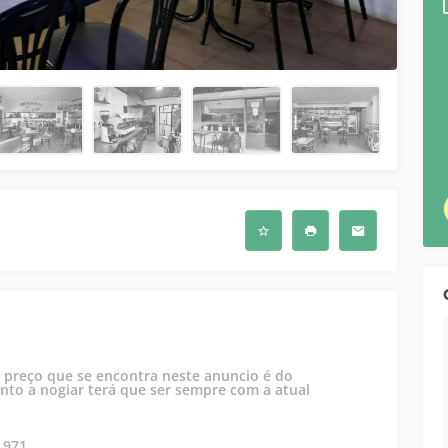
o preço que se encontra neste anuncio é do
nto a nogiar terá que ser sempre com a atual
 971