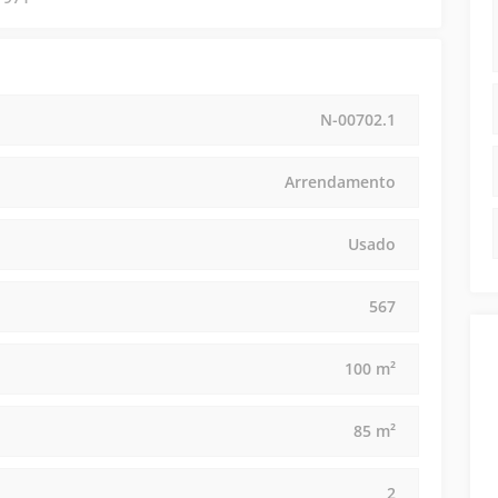
N-00702.1
Arrendamento
Usado
567
100 m²
85 m²
2