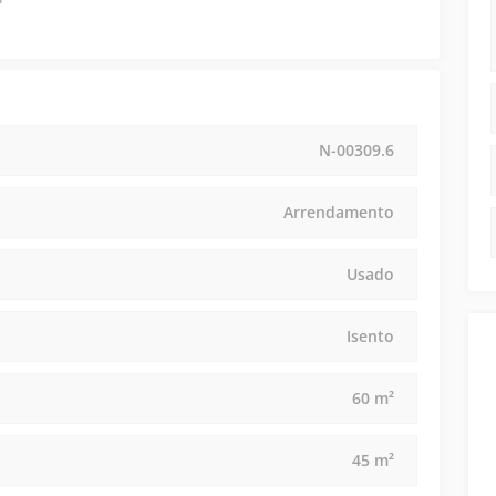
N-00309.6
Arrendamento
Usado
Isento
60 m²
45 m²