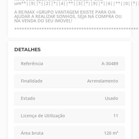
um**||9||*||2||*||4||**||3||*||9||*||6||**||0||*|
A RE/MAX +GRUPO VANTAGEM EXISTE PARA O/A
AJUDAR A REALIZAR SONHOS, SEJA NA COMPRA OU
NA VENDA DO SEU IMOVEL!
**************************************************
DETALHES
Referência
A-30489
Finalidade
Arrendamento
Estado
Usado
Licença de Utilização
11
Área bruta
120 m²