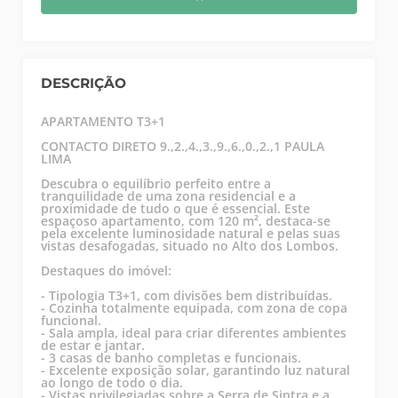
DESCRIÇÃO
APARTAMENTO T3+1
CONTACTO DIRETO 9.,2.,4.,3.,9.,6.,0.,2.,1 PAULA
LIMA
Descubra o equilíbrio perfeito entre a
tranquilidade de uma zona residencial e a
proximidade de tudo o que é essencial. Este
espaçoso apartamento, com 120 m², destaca-se
pela excelente luminosidade natural e pelas suas
vistas desafogadas, situado no Alto dos Lombos.
Destaques do imóvel:
- Tipologia T3+1, com divisões bem distribuídas.
- Cozinha totalmente equipada, com zona de copa
funcional.
- Sala ampla, ideal para criar diferentes ambientes
de estar e jantar.
- 3 casas de banho completas e funcionais.
- Excelente exposição solar, garantindo luz natural
ao longo de todo o dia.
- Vistas privilegiadas sobre a Serra de Sintra e a