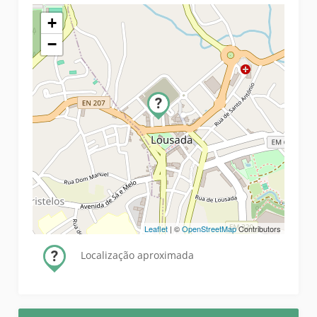
+
−
Leaflet
| ©
OpenStreetMap
Contributors
Localização aproximada