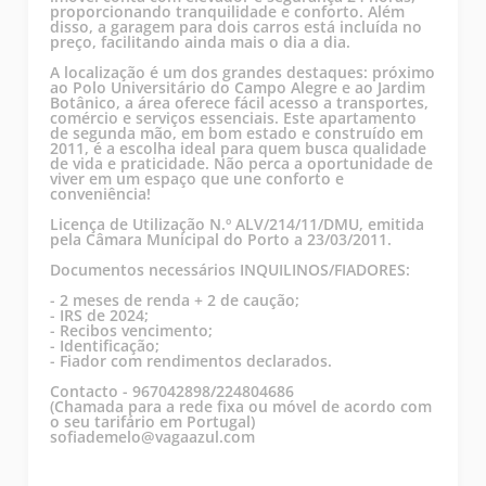
proporcionando tranquilidade e conforto. Além
disso, a garagem para dois carros está incluída no
preço, facilitando ainda mais o dia a dia.
A localização é um dos grandes destaques: próximo
ao Polo Universitário do Campo Alegre e ao Jardim
Botânico, a área oferece fácil acesso a transportes,
comércio e serviços essenciais. Este apartamento
de segunda mão, em bom estado e construído em
2011, é a escolha ideal para quem busca qualidade
de vida e praticidade. Não perca a oportunidade de
viver em um espaço que une conforto e
conveniência!
Licença de Utilização N.º ALV/214/11/DMU, emitida
pela Câmara Municipal do Porto a 23/03/2011.
Documentos necessários INQUILINOS/FIADORES:
- 2 meses de renda + 2 de caução;
- IRS de 2024;
- Recibos vencimento;
- Identificação;
- Fiador com rendimentos declarados.
Contacto - 967042898/224804686
(Chamada para a rede fixa ou móvel de acordo com
o seu tarifário em Portugal)
sofiademelo@vagaazul.com