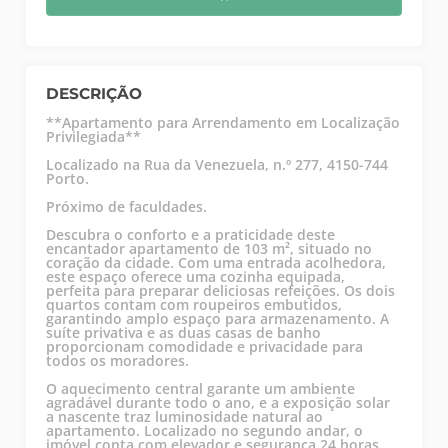
DESCRIÇÃO
**Apartamento para Arrendamento em Localização
Privilegiada**
Localizado na Rua da Venezuela, n.º 277, 4150-744
Porto.
Próximo de faculdades.
Descubra o conforto e a praticidade deste
encantador apartamento de 103 m², situado no
coração da cidade. Com uma entrada acolhedora,
este espaço oferece uma cozinha equipada,
perfeita para preparar deliciosas refeições. Os dois
quartos contam com roupeiros embutidos,
garantindo amplo espaço para armazenamento. A
suíte privativa e as duas casas de banho
proporcionam comodidade e privacidade para
todos os moradores.
O aquecimento central garante um ambiente
agradável durante todo o ano, e a exposição solar
a nascente traz luminosidade natural ao
apartamento. Localizado no segundo andar, o
imóvel conta com elevador e segurança 24 horas,