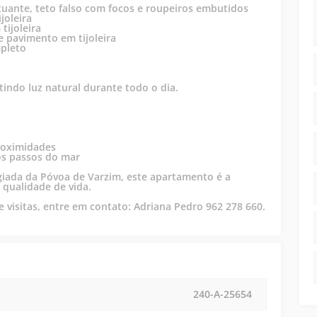
tuante, teto falso com focos e roupeiros embutidos
joleira
tijoleira
 pavimento em tijoleira
mpleto
tindo luz natural durante todo o dia.
proximidades
cos passos do mar
egiada da Póvoa de Varzim, este apartamento é a
 qualidade de vida.
visitas, entre em contato: Adriana Pedro 962 278 660.
240-A-25654