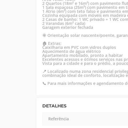
2 Quartos (18m² e 16m²) com pavimento flu
1 Sala espaçosa (25m²) com pavimento em ti
1 Átrio (4m²) com teto falso e pavimento em 
Cozinha equipada com móveis em madeira e
2 Casas de banho: 1 WC privado + 1 WC co
2 Varandas (6m² cada)
Garagem exterior fechada
🌞 Orientação solar nascente/poente, garan
🏠 Extras:
Caixilharia em PVC com vidros duplos
Aquecimento de água elétrico
Apartamento mobilado, pronto a habitar
Excelentes acessos e ótimos serviços nas 
Vista para a cidade e para o prédio, a pou
📍 Localizado numa zona residencial privil
combinação ideal de conforto, localização e
📞 Para mais informações e agendamento de 
DETALHES
Referência