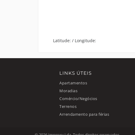
Latitude:
/
Longitude:
LINKS ÚTEIS
Apartamentos
Moradias
Comércio/Negócios
Terrenos
Arrendamento para férias
© 2026 Improxy Lda. Todos direitos reservados.