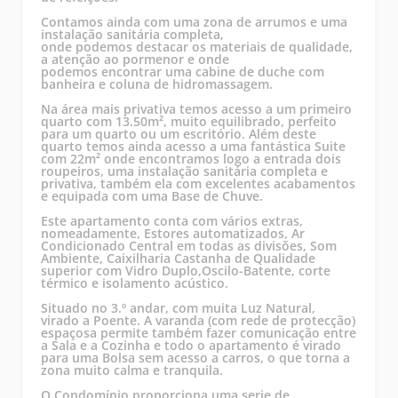
Contamos ainda com uma zona de arrumos e uma
instalação sanitária completa,
onde podemos destacar os materiais de qualidade,
a atenção ao pormenor e onde
podemos encontrar uma cabine de duche com
banheira e coluna de hidromassagem.
Na área mais privativa temos acesso a um primeiro
quarto com 13.50m², muito equilibrado, perfeito
para um quarto ou um escritório. Além deste
quarto temos ainda acesso a uma fantástica Suite
com 22m² onde encontramos logo a entrada dois
roupeiros, uma instalação sanitária completa e
privativa, também ela com excelentes acabamentos
e equipada com uma Base de Chuve.
Este apartamento conta com vários extras,
nomeadamente, Estores automatizados, Ar
Condicionado Central em todas as divisões, Som
Ambiente, Caixilharia Castanha de Qualidade
superior com Vidro Duplo,Oscilo-Batente, corte
térmico e isolamento acústico.
Situado no 3.º andar, com muita Luz Natural,
virado a Poente. A varanda (com rede de protecção)
espaçosa permite também fazer comunicação entre
a Sala e a Cozinha e todo o apartamento é virado
para uma Bolsa sem acesso a carros, o que torna a
zona muito calma e tranquila.
O Condomínio proporciona uma serie de