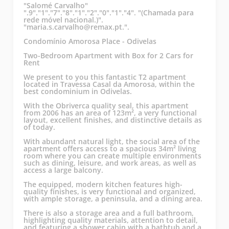
"Salomé Carvalho"
".9"."1"."7"."8"."1"."2"."0"."1"."4". "(Chamada para
rede móvel nacional.)".
"maria.s.carvalho@remax.pt.".
Condomínio Amorosa Place - Odivelas
Two-Bedroom Apartment with Box for 2 Cars for
Rent
We present to you this fantastic T2 apartment
located in Travessa Casal da Amorosa, within the
best condominium in Odivelas.
With the Obriverca quality seal, this apartment
from 2006 has an area of 123m², a very functional
layout, excellent finishes, and distinctive details as
of today.
With abundant natural light, the social area of the
apartment offers access to a spacious 34m² living
room where you can create multiple environments
such as dining, leisure, and work areas, as well as
access a large balcony.
The equipped, modern kitchen features high-
quality finishes, is very functional and organized,
with ample storage, a peninsula, and a dining area.
There is also a storage area and a full bathroom,
highlighting quality materials, attention to detail,
and featuring a shower cabin with a bathtub and a