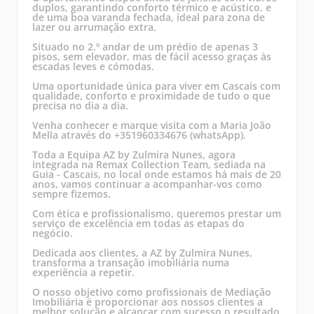
duplos, garantindo conforto térmico e acústico, e
de uma boa varanda fechada, ideal para zona de
lazer ou arrumação extra.
Situado no 2.º andar de um prédio de apenas 3
pisos, sem elevador, mas de fácil acesso graças às
escadas leves e cómodas.
Uma oportunidade única para viver em Cascais com
qualidade, conforto e proximidade de tudo o que
precisa no dia a dia.
Venha conhecer e marque visita com a Maria João
Mella através do +351960334676 (whatsApp).
Toda a Equipa AZ by Zulmira Nunes, agora
integrada na Remax Collection Team, sediada na
Guia - Cascais, no local onde estamos há mais de 20
anos, vamos continuar a acompanhar-vos como
sempre fizemos.
Com ética e profissionalismo, queremos prestar um
serviço de excelência em todas as etapas do
negócio.
Dedicada aos clientes, a AZ by Zulmira Nunes,
transforma a transação imobiliária numa
experiência a repetir.
O nosso objetivo como profissionais de Mediação
Imobiliária é proporcionar aos nossos clientes a
melhor solução e alcançar com sucesso o resultado