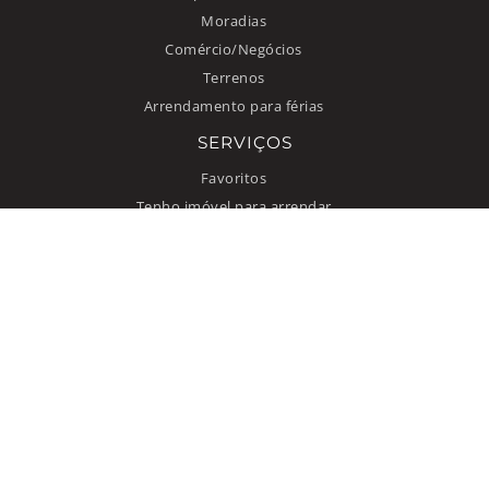
Moradias
Comércio/Negócios
Terrenos
Arrendamento para férias
SERVIÇOS
Favoritos
Tenho imóvel para arrendar
INFORMAÇÃO
Como anunciar
Quem somos
Contacto
Termos de uso
Política de privacidade
© 2026 Improxy Lda. Todos direitos reservados.