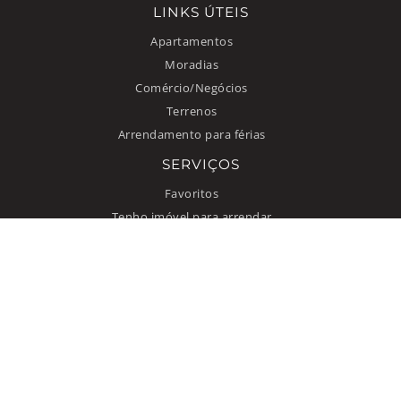
LINKS ÚTEIS
Apartamentos
Moradias
Comércio/Negócios
Terrenos
Arrendamento para férias
SERVIÇOS
Favoritos
Tenho imóvel para arrendar
INFORMAÇÃO
Como anunciar
Quem somos
Contacto
Termos de uso
Política de privacidade