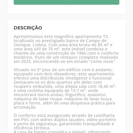
DESCRIÇÃO
Apresentamos este magnífico apartamento T2,
localizado no prestigiado bairro de Campo de
Ourique, Lisboa. Com uma área bruta de 85 m² e
uma área útil de 70 m², este imóvel combina o
charme de uma construção de 1966 com o conforto
moderno, fruto de um restauro completo realizado
em 2023, encontrando-se em estado "como novo".
Situado no 5º piso de um edifício com 6 andares,
equipado com dois elevadores, este apartamento
oferece uma distribuição inteligente e funcional.
Destacam-se os dois quartos um deles com
roupeiro embutido, uma ampla sala com 18,45 m²,
e uma cozinha equipada de 13,7 m², onde
encontrará micro-ondas, frigorífico, exaustor,
máquina de lavar roupa, máquina de lavar louça,
placa e forno, além de uma despensa prática para
arrumação.
O conforto está assegurado através de caixilharia
em PVC com vidros duplos lacados, video-porteiro
e porta de segurança, garantindo tranquilidade e
eficiência térmica.
A casa de banho completa o imóvel, oferecendo