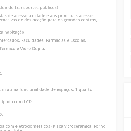
cluindo transportes públicos!
vias de acesso á cidade e aos principais acessos
ternativas de deslocação para os grandes centros,
a habitação.
 Mercados, Faculdades, Farmácias e Escolas.
 Térmico e Vidro Duplo.
.
e.
com ótima funcionalidade de espaços, 1 quarto
quipada com LCD.
o.
 com eletrodomésticos (Placa vitrocerâmica, Forno,
roupa, Hote).