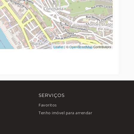
Leaflet
| ©
OpenStreetMap
Contributors
SERVIÇOS
Favoritos
Tenho imóvel para arrendar