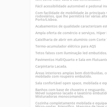
Fácil acessibilidade automóvel e pedonal in
Com facilidade de mobilidade às principais 
rodoviários, que lhe permitirá ter várias al
Porto/Lisboa.
Acabamentos de qualidade caracterizam est
Ampla oferta de comércio e serviços, Híper
Caixilharia de abrir em alumínio com Corte
Termo-acumulador elétrico para AQS
Tetos falsos com iluminação led embutidos
Pavimentos Hall/Quarto e Sala em Flutuant
Carpintaria Lacada.
Áreas interiores amplas bem distribuídas, 
mobilado com roupeiro embutido.
Sala confortável open space, mobilada e e
Banhos com base de chuveiro e resguardo.
Móvel suspenso lacado e lavatório embutid
Misturadoras monocomando.
Cozinha completamente mobilada e equipada
Micro-ondas, Frigorifico, Maquina de lavar 