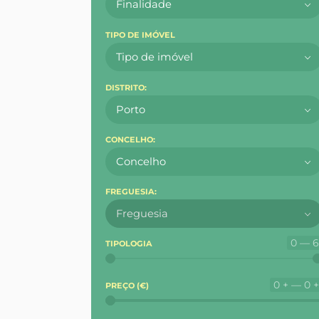
Finalidade
TIPO DE IMÓVEL
Tipo de imóvel
DISTRITO:
Porto
CONCELHO:
Concelho
FREGUESIA:
Freguesia
0 — 
TIPOLOGIA
0 + — 0 
PREÇO (
€
)