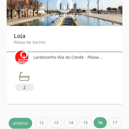
Loja
Póvoa de Varzim
Lardesonho Vila do Conde - Póvoa de Varzim - Famalicão
2
12
13
14
15
16
17
anterior