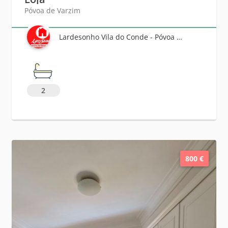
Póvoa de Varzim
Lardesonho Vila do Conde - Póvoa de Varzim - Famalicão
2
800 €