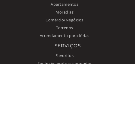
Apartamentos
Moradias
Comércio/Negócios
Terrenos
Arrendamento para férias
SERVIÇOS
Favoritos
Tenho imóvel para arrendar
INFORMAÇÃO
Como anunciar
Quem somos
Contacto
Termos de uso
Política de privacidade