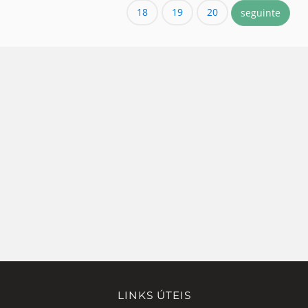
18
19
20
seguinte
LINKS ÚTEIS