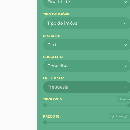
Finalidade
TIPO DE IMÓVEL
Tipo de imóvel
DISTRITO:
Porto
CONCELHO:
Concelho
FREGUESIA:
Freguesia
0 — 
TIPOLOGIA
0 + — 0 
PREÇO (
€
)