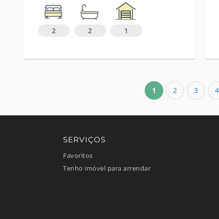
2
2
1
1
2
3
4
SERVIÇOS
Favoritos
Tenho imóvel para arrendar