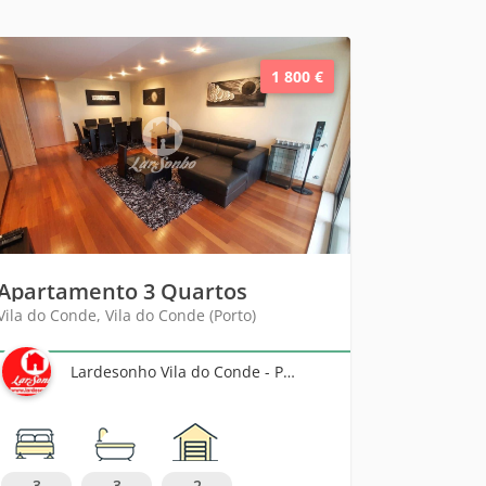
1 800 €
Apartamento 3 Quartos
Vila do Conde, Vila do Conde (Porto)
Lardesonho Vila do Conde - Póvoa de Varzim - Famalicão
3
3
2