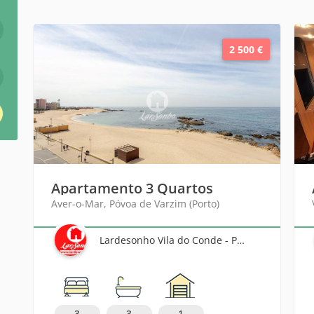
2 500 €
Apartamento 3 Quartos
Aver-o-Mar, Póvoa de Varzim (Porto)
Lardesonho Vila do Conde - Póvoa de Varzim - Famalicão
3
3
1