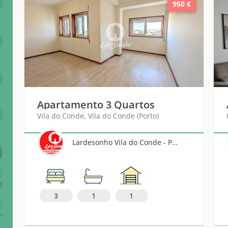
950 €
Apartamento 3 Quartos
Vila do Conde, Vila do Conde (Porto)
Lardesonho Vila do Conde - Póvoa de Varzim - Famalicão
6
3
1
1
+