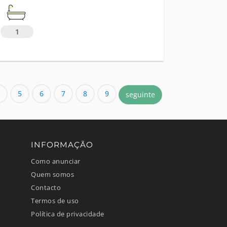
1
5
6
7
8
9
seguinte
INFORMAÇÃO
Como anunciar
Quem somos
Contacto
Termos de uso
Política de privacidade