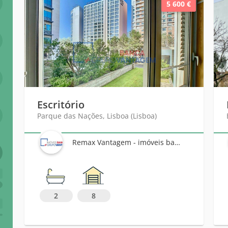
5 600 €
Escritório
Parque das Nações, Lisboa (Lisboa)
Remax Vantagem - imóveis banca
6
2
8
+