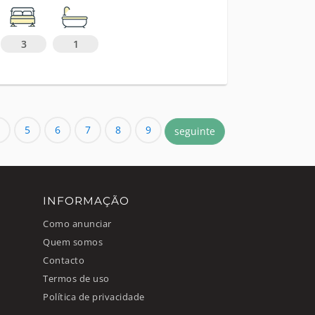
3
1
5
6
7
8
9
seguinte
INFORMAÇÃO
Como anunciar
Quem somos
Contacto
Termos de uso
Política de privacidade