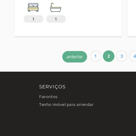
1
1
1
2
3
4
anterior
SERVIÇOS
Favoritos
Tenho imóvel para arrendar