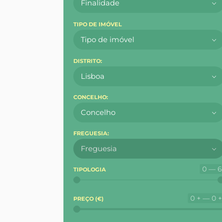
Finalidade
TIPO DE IMÓVEL
Tipo de imóvel
DISTRITO:
Lisboa
CONCELHO:
Concelho
FREGUESIA:
Freguesia
0 — 
TIPOLOGIA
0 + — 0 
PREÇO (
€
)