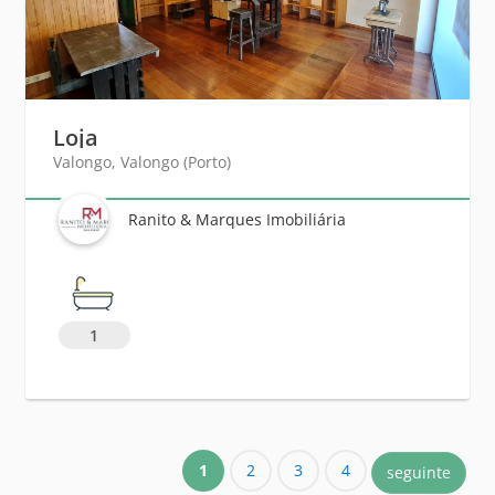
Loja
Valongo, Valongo (Porto)
Ranito & Marques Imobiliária
1
1
2
3
4
seguinte