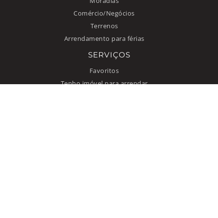
Moradias
Comércio/Negócios
Terrenos
Arrendamento para férias
SERVIÇOS
Favoritos
Tenho imóvel para arrendar
INFORMAÇÃO
Como anunciar
Quem somos
Contacto
Termos de uso
Política de privacidade
© 2026 Improxy Lda. Todos direitos reservados.