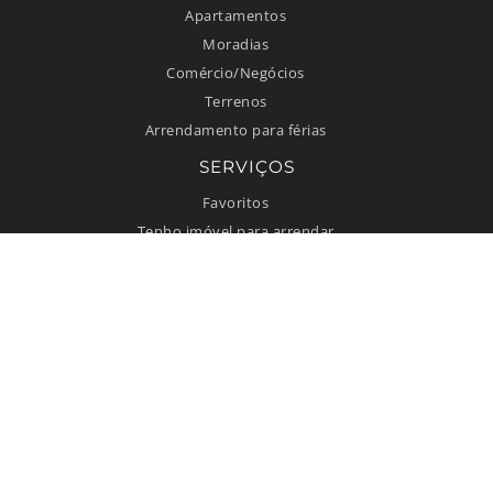
Apartamentos
Moradias
Comércio/Negócios
Terrenos
Arrendamento para férias
SERVIÇOS
Favoritos
Tenho imóvel para arrendar
INFORMAÇÃO
Como anunciar
Quem somos
Contacto
Termos de uso
Política de privacidade