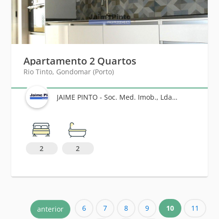
Apartamento 2 Quartos
Rio Tinto, Gondomar (Porto)
JAIME PINTO - Soc. Med. Imob., Lda - Lic. AMI 445
2
2
6
7
8
9
10
11
anterior