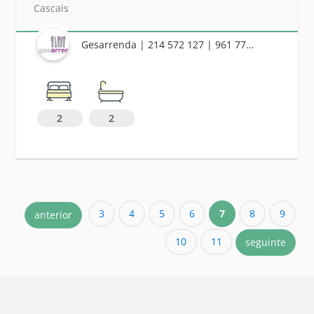
Cascais
Gesarrenda | 214 572 127 | 961 778 684
2
2
3
4
5
6
7
8
9
anterior
10
11
seguinte