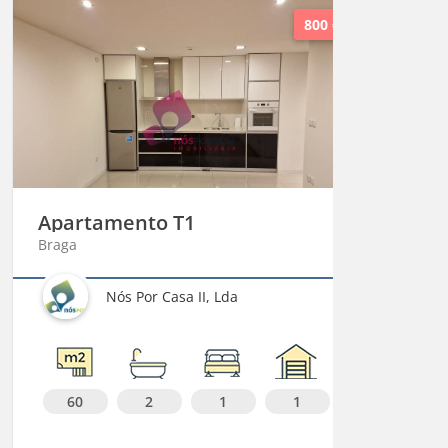
800 €
Apartamento T1
Aparta
Braga
Porto
Nós Por Casa II, Lda
60
2
1
1
60