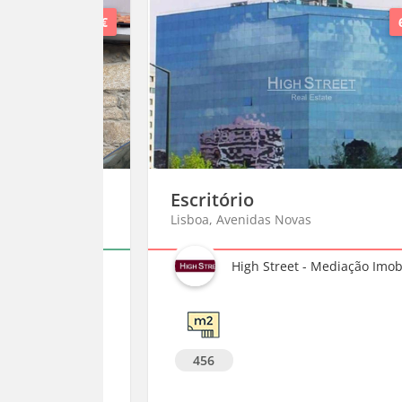
800 €
6 850 
Escritório
Lisboa, Avenidas Novas
VAGRÃO RIO TINTO - Soc. Med. Imobiliária, Lda.
High Street - Mediação Imobiliária, Unipessoal Lda
456