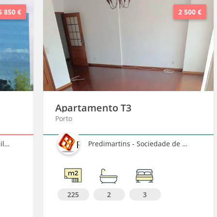
€
2 500 €
Apartamento T3
Porto
Predimartins - Sociedade de Mediação Imobiliária, Lda
225
2
3