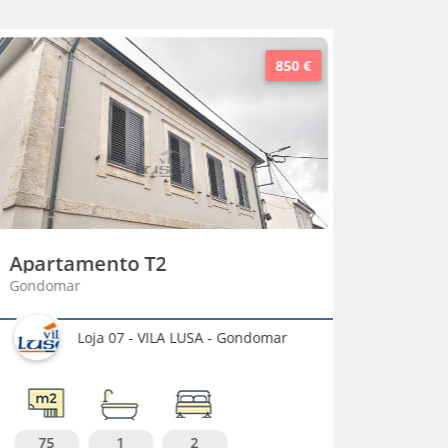
850 €
Apartamento T2
Aparta
Gondomar
Braga
Loja 07 - VILA LUSA - Gondomar
N
75
1
2
60