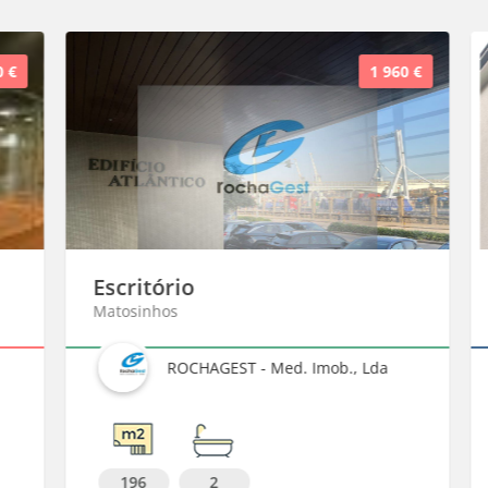
€
1 960 €
Escritório
Matosinhos
ROCHAGEST - Med. Imob., Lda
196
2