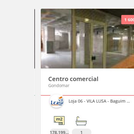
1 350 €
1 600 
Centro comercial
Gondomar
Predimartins - Sociedade de Mediação Imobiliária, Lda
Loja 06 - VILA LUSA - Baguim do Monte
178,199996948242
1