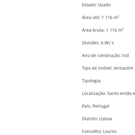
Estado:
Usado
Área útil:
1 116 m²
Área bruta:
1 116 m²
Divisões:
6 Wc´s
Ano de construção:
n/d
Tipo de imóvel:
Armazém
Tipologia:
Localização:
Santo Antão e 
País:
Portugal
Distrito:
Lisboa
Concelho:
Loures