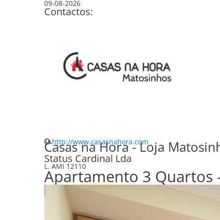
09-08-2026
Contactos:
+351 229 381 500
(Chamada para a rede fixa nacional)
+351 966 031 936
(Chamada para rede móvel nacional)
matosinhos@casasnahora.com
http://www.casasnahora.com
Casas na Hora - Loja Matosin
Status Cardinal Lda
L. AMI
12110
Apartamento 3 Quartos - 