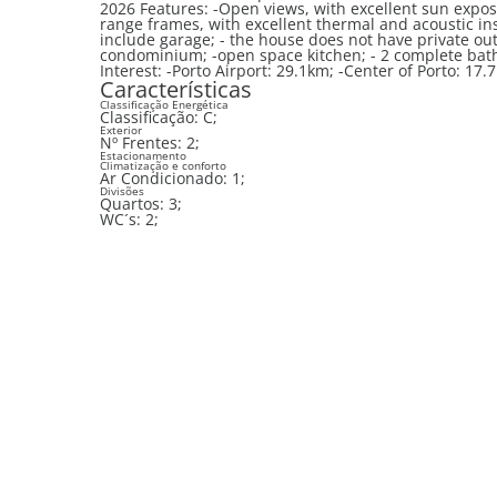
2026 Features: -Open views, with excellent sun exposure; -False ceilings with built-in LED spotlights; -new top-of-the-
range frames, with excellent thermal and acoustic insulation; -outdoor parking for 1 car in front of th
include garage; - the house does not have private outdoor space, and the patio and barbecue area are shared with the
condominium; -open space kitchen; - 2 complete bathrooms. Located in Sandim, with all services nearby. Points of
Interest: -Porto Airport: 29.1km; -Center of Porto: 1
Características
Classificação Energética
Classificação:
C
;
Exterior
Nº Frentes:
2
;
Estacionamento
Climatização e conforto
Ar Condicionado:
1
;
Divisões
Quartos:
3
;
WC´s:
2
;