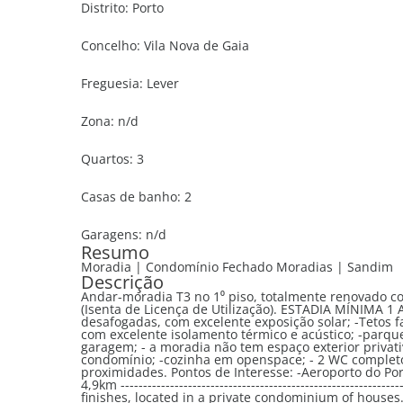
Distrito:
Porto
Concelho:
Vila Nova de Gaia
Freguesia:
Lever
Zona:
n/d
Quartos:
3
Casas de banho:
2
Garagens:
n/d
Resumo
Moradia | Condomínio Fechado Moradias | Sandim
Descrição
Andar-moradia T3 no 1⁰ piso, totalmente renovado 
(Isenta de Licença de Utilização). ESTADIA MÍNIMA 1 ANO, ENTRADA A 01 MAIO 2026 Características: -Vistas
desafogadas, com excelente exposição solar; -Tetos falsos com focos led embutidos; -caixilharias novas topo de gama,
com excelente isolamento térmico e acústico; -parqueamento exterior para 1 viatura em frente à moradia, não inclui
garagem; - a moradia não tem espaço exterior privativo, sendo que o pátio e zona de barbecue são partilhados com o
condomínio; -cozinha em openspace; - 2 WC completos. Localizado em Sandim, com todos os serviços nas
proximidades. Pontos de Interesse: -Aeroporto do Port
4,9km ---------------------------------------------------------------------- 3 bedroom house, completely renovated with excellent
finishes, located in a private condominium of houses. (Use License Exempt).. M