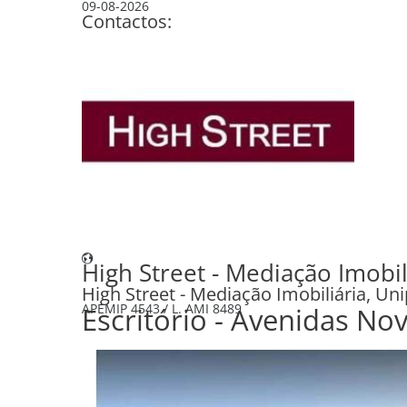
09-08-2026
Contactos:
+351 210 415 920
(Chamada para a rede fixa nacional)
+351 913 320 505
(Chamada para rede móvel nacional)
geral@high-street.pt
High Street - Mediação Imobil
High Street - Mediação Imobiliária, Un
APEMIP
4543 /
L. AMI
8489
Escritório - Avenida