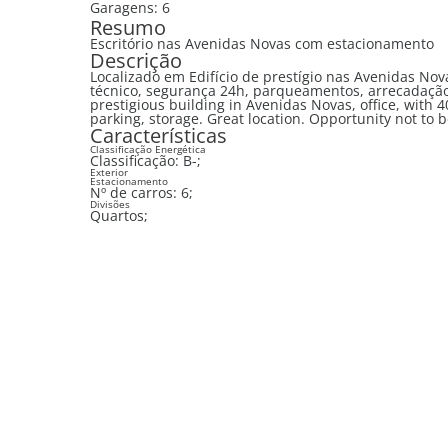
Garagens:
6
Resumo
Escritório nas Avenidas Novas com estacionamento
Descrição
Localizado em Edifício de prestígio nas Avenidas Novas, escritório, com 406 m2, ar condicionado, calhas técnicas, teto
técnico, segurança 24h, parqueamentos, arrecadação. Exce
prestigious building in Avenidas Novas, office, with 40
parking, storage. Great location. Opportunity not to 
Características
Classificação Energética
Classificação:
B-
;
Exterior
Estacionamento
Nº de carros:
6
;
Divisões
Quartos;