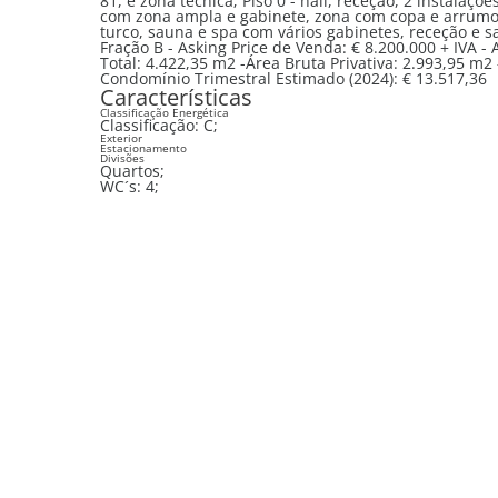
81, e zona técnica; Piso 0 - hall, receção, 2 instalaç
com zona ampla e gabinete, zona com copa e arrumos,
turco, sauna e spa com vários gabinetes, receção e sal
Fração B - Asking Price de Venda: € 8.200.000 + IVA 
Total: 4.422,35 m2 -Área Bruta Privativa: 2.993,95 m2
Condomínio Trimestral Estimado (2024): € 13.517,36
Características
Classificação Energética
Classificação:
C
;
Exterior
Estacionamento
Divisões
Quartos;
WC´s:
4
;