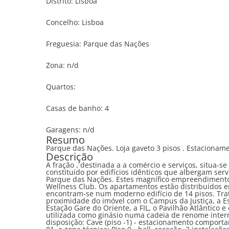
Distrito:
Lisboa
Concelho:
Lisboa
Freguesia:
Parque das Nações
Zona:
n/d
Quartos:
Casas de banho:
4
Garagens:
n/d
Resumo
Parque das Nações. Loja gaveto 3 pisos . Estacioname
Descrição
A fração , destinada a a comércio e serviços, situa-
constituído por edifícios idênticos que albergam serv
Parque das Nações. Estes magnífico empreendimento 
Wellness Club. Os apartamentos estão distribuídos em
encontram-se num moderno edifício de 14 pisos. Tra
proximidade do imóvel com o Campus da Justiça, a E
Estação Gare do Oriente, a FIL, o Pavilhão Atlântico 
utilizada como ginásio numa cadeia de renome interna
disposição: Cave (piso -1) - estacionamento comport