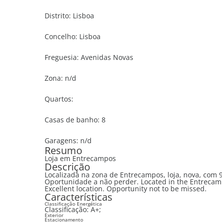
Distrito:
Lisboa
Concelho:
Lisboa
Freguesia:
Avenidas Novas
Zona:
n/d
Quartos:
Casas de banho:
8
Garagens:
n/d
Resumo
Loja em Entrecampos
Descrição
Localizada na zona de Entrecampos, loja, nova, com 9
Oportunidade a não perder. Located in the Entrecampos area, shop, new, with 930 m2, 6 toilets and 6 car parks.
Excellent location. Opportunity not to be missed.
Características
Classificação Energética
Classificação:
A+
;
Exterior
Estacionamento