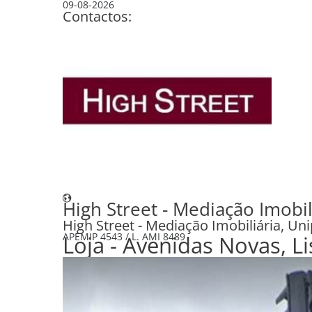
09-08-2026
Contactos:
+351 210 415 920
(Chamada para a rede fixa nacional)
+351 913 320 505
(Chamada para rede móvel nacional)
geral@high-street.pt
High Street - Mediação Imobil
High Street - Mediação Imobiliária, Un
APEMIP
4543 /
Loja - Avenidas Novas, 
L. AMI
8489